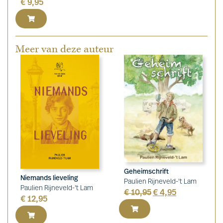
€
9,95
Meer van deze auteur
Geheimschrift
Niemands lieveling
Paulien Rijneveld-'t Lam
Paulien Rijneveld-'t Lam
€
10,95
€
4,95
€
12,95