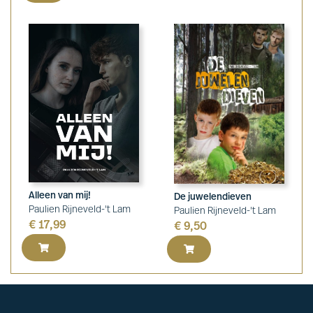
Alleen van mij!
De juwelendieven
Paulien Rijneveld-'t Lam
Paulien Rijneveld-'t Lam
€
17,99
€
9,50