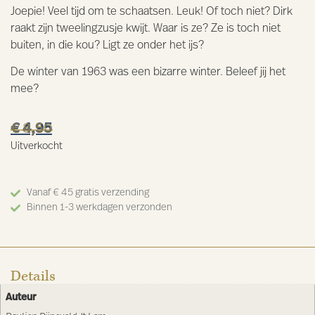
Joepie! Veel tijd om te schaatsen. Leuk! Of toch niet? Dirk
raakt zijn tweelingzusje kwijt. Waar is ze? Ze is toch niet
buiten, in die kou? Ligt ze onder het ijs?
De winter van 1963 was een bizarre winter. Beleef jij het
mee?
€
€
8,50
4,95
Uitverkocht
Vanaf € 45 gratis verzending
Binnen 1-3 werkdagen verzonden
Details
Auteur