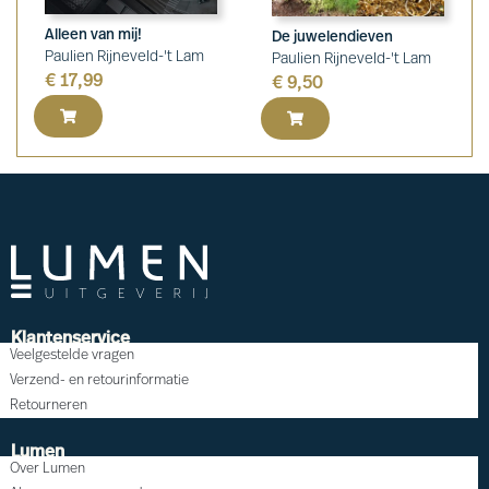
Alleen van mij!
De juwelendieven
Paulien Rijneveld-'t Lam
Paulien Rijneveld-'t Lam
€
17,99
€
9,50
Klantenservice
Veelgestelde vragen
Verzend- en retourinformatie
Retourneren
Lumen
Over Lumen