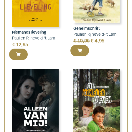
Geheimschrift
Niemands lieveling
Paulien Rijneveld-'t Lam
Paulien Rijneveld-'t Lam
€
10,95
€
4,95
€
12,95