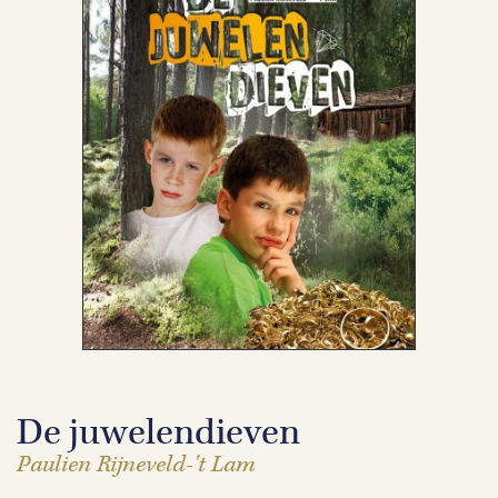
De juwelendieven
Paulien Rijneveld-'t Lam