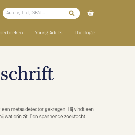
nderboeken
Young Adults
Theologie
chrift
g een metaaldetector gekregen. Hij vindt een
hij wat erin zit. Een spannende zoektocht