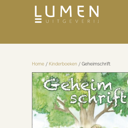
Home
/
Kinderboeken
/ Geheimschrift