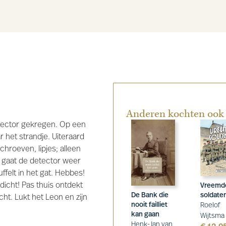
Anderen kochten ook
etector gekregen. Op een
 het strandje. Uiteraard
chroeven, lipjes; alleen
, gaat de detector weer
ffelt in het gat. Hebbes!
icht! Pas thuis ontdekt
Vreemd
De Bank die
soldate
cht. Lukt het Leon en zijn
nooit failliet
Roelof
kan gaan
Wijtsma
Henk-Jan van