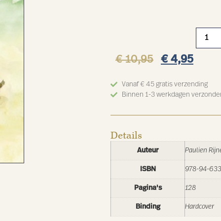
€
10,95
€
4,95
Vanaf € 45 gratis verzending
Binnen 1-3 werkdagen verzonde
Details
Auteur
Paulien Rijn
ISBN
978-94-633
Pagina's
128
Binding
Hardcover