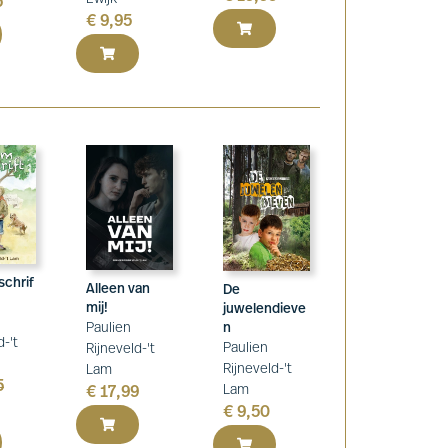
5
€
9,95
chrif
Alleen van
De
mij!
juwelendieve
n
Paulien
d-'t
Paulien
Rijneveld-'t
Rijneveld-'t
Lam
5
Lam
€
17,99
€
9,50