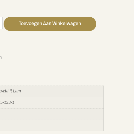
Toevoegen Aan Winkelwagen
n
eveld-'t Lam
5-133-1