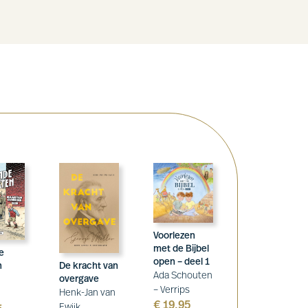
Voorlezen
met de Bijbel
e
open – deel 1
De kracht van
n
Ada Schouten
overgave
– Verrips
Henk-Jan van
€
19,95
Ewijk