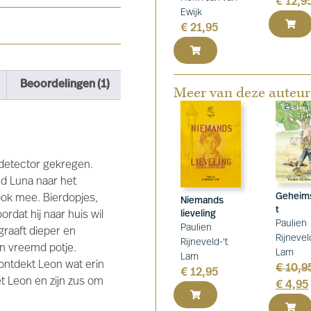
€
12,9
Ewijk
€
21,95
Beoordelingen (1)
Meer van deze auteur
ldetector gekregen.
d Luna naar het
Geheims
 ook mee. Bierdopjes,
Niemands
t
lieveling
ordat hij naar huis wil
Paulien
Paulien
graaft dieper en
Rijnevel
Rijneveld-'t
en vreemd potje.
Lam
Lam
ontdekt Leon wat erin
€
10,9
€
12,95
et Leon en zijn zus om
€
4,95