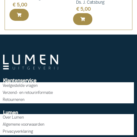
Ds. J. Catsburg
€
5,00
€
5,00
Klantenservice
Veelgestelde vragen
Verzend- en retourinformatie
Retourneren
Lumen
Over Lumen
Algemene voorwaarden
Privacyverklaring