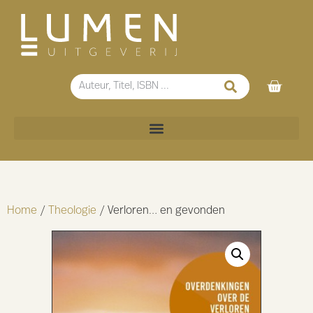
Home
/
Theologie
/ Verloren… en gevonden