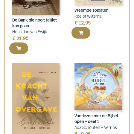
Vreemde soldaten
Roelof Wijtsma
De Bank die nooit failliet
€
12,95
kan gaan
Henk-Jan van Ewijk
€
21,95
Voorlezen met de Bijbel
open – deel 1
Ada Schouten – Verrips