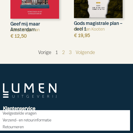
Gods magistrale plan –
Geef mij maar
deel 1
dr. R. van Kooten
Amsterdam
Johan Krijgsman
€
19,95
€
12,50
Vorige
1
2
3
Volgende
Klantenservice
Veelgestelde vragen
Verzend- en retourinformatie
Retourneren