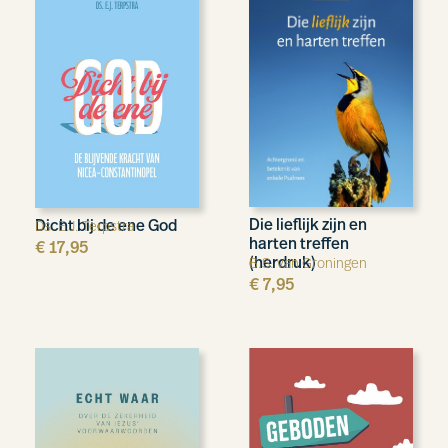
Die lieflijk zijn en
Dicht bij de ene God
Ds. E.J. Terpstra
harten treffen
€
17,95
(herdruk)
B.S. van Groningen
€
7,95