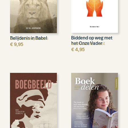
Biddend op weg met
Belijdenis in Babel
Ds. M.A. Kempeneers
het Onze Vader
Bram van der Horst
€
9,95
€
4,95