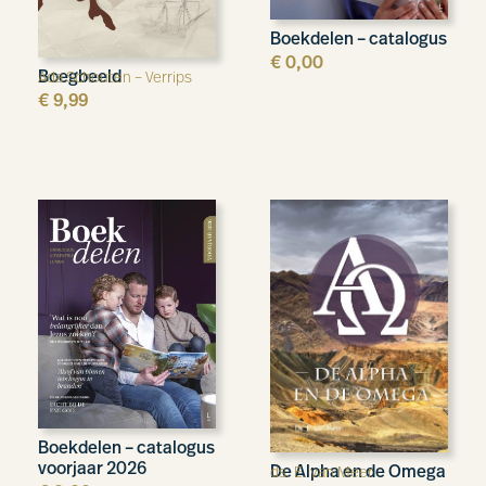
Boekdelen – catalogus
€
0,00
Boegbeeld
Ada Schouten – Verrips
€
9,99
Boekdelen – catalogus
voorjaar 2026
De Alpha en de Omega
ds. E. van Meer