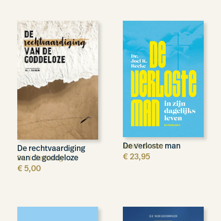
De verloste man
Joël R. Beeke
De rechtvaardiging
€
23,95
van de goddeloze
Ds. J. Catsburg
€
5,00