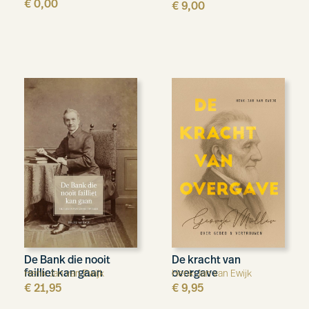
€
0,00
€
9,00
De Bank die nooit
De kracht van
failliet kan gaan
overgave
Henk-Jan van Ewijk
Henk-Jan van Ewijk
€
21,95
€
9,95