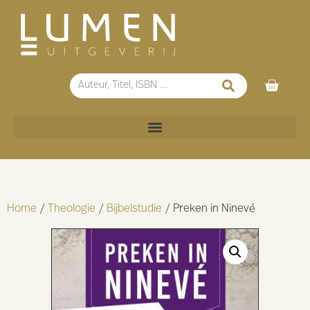
Home
/
Theologie
/
Bijbelstudie
/ Preken in Ninevé