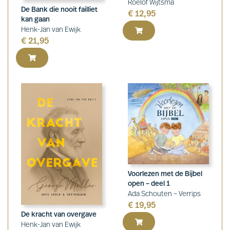
Roelof Wijtsma
De Bank die nooit failliet
€
12,95
kan gaan
Henk-Jan van Ewijk
€
21,95
Voorlezen met de Bijbel
open – deel 1
Ada Schouten – Verrips
€
19,95
De kracht van overgave
Henk-Jan van Ewijk