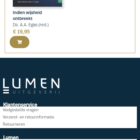
Indien wijsheid
ontbreekt
Ds. A.A. Egas (red.)
€
19,95
Klantenservice
Veelgestelde vragen
Verzend- en retourinformatie
Retourneren
Lumen