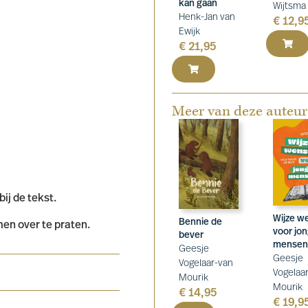
kan gaan
Wijtsma
Henk-Jan van
€
12,9
Ewijk
€
21,95
Meer van deze auteur
ij de tekst.
Wijze w
Bennie de
men over te praten.
voor jo
bever
mensen
Geesje
Geesje
Vogelaar-van
Vogelaa
Mourik
Mourik
€
14,95
€
19,9