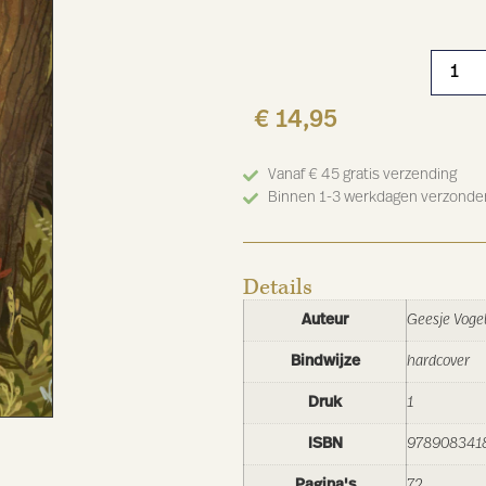
€
14,95
Vanaf € 45 gratis verzending
Binnen 1-3 werkdagen verzonde
Details
Auteur
Geesje Voge
Bindwijze
hardcover
Druk
1
ISBN
978908341
Pagina's
72