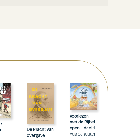
Voorlezen
met de Bijbel
e
open – deel 1
De kracht van
n
Ada Schouten
overgave