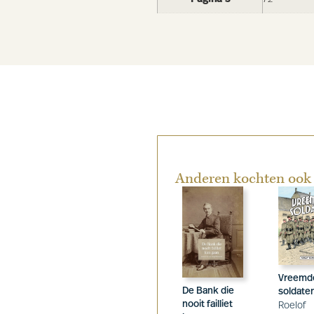
Anderen kochten ook
Vreemd
De Bank die
soldate
nooit failliet
Roelof