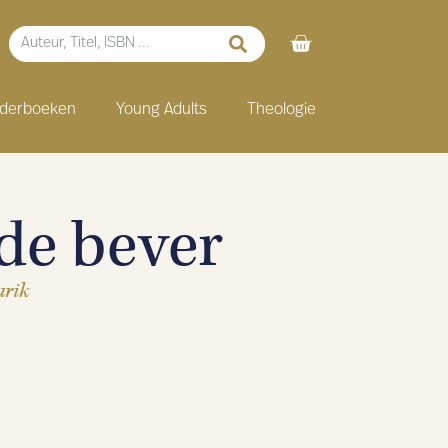
nderboeken
Young Adults
Theologie
de bever
urik