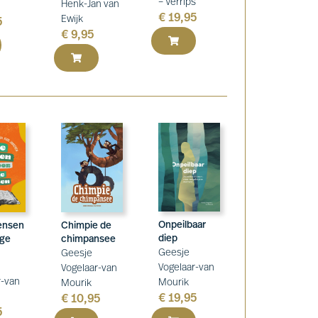
– Verrips
Henk-Jan van
€
19,95
Ewijk
5
€
9,95
Onpeilbaar
ensen
Chimpie de
diep
nge
chimpansee
Geesje
Geesje
Vogelaar-van
Vogelaar-van
r-van
Mourik
Mourik
€
19,95
€
10,95
5