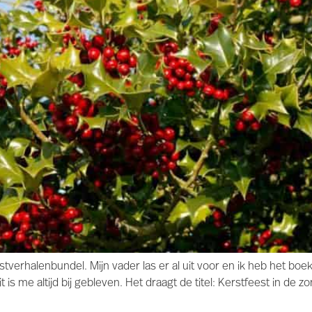
rstverhalenbundel. Mijn vader las er al uit voor en ik heb het bo
s me altijd bij gebleven. Het draagt de titel: Kerstfeest in de zom