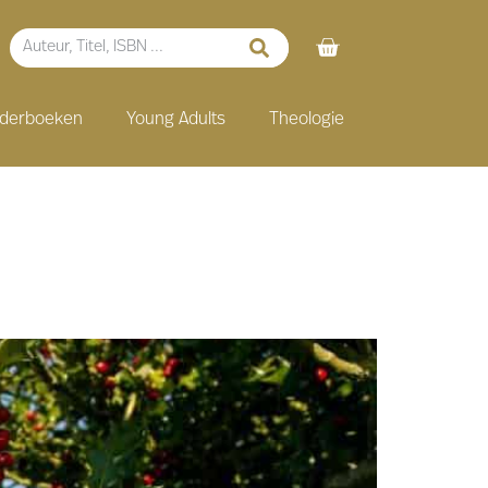
nderboeken
Young Adults
Theologie