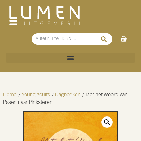
Home
/
Young adults
/
Dagboeken
/ Met het Woord van
Pasen naar Pinksteren