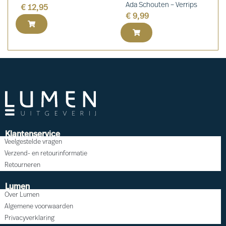
Ada Schouten – Verrips
€
12,95
€
9,99
Klantenservice
Veelgestelde vragen
Verzend- en retourinformatie
Retourneren
Lumen
Over Lumen
Algemene voorwaarden
Privacyverklaring